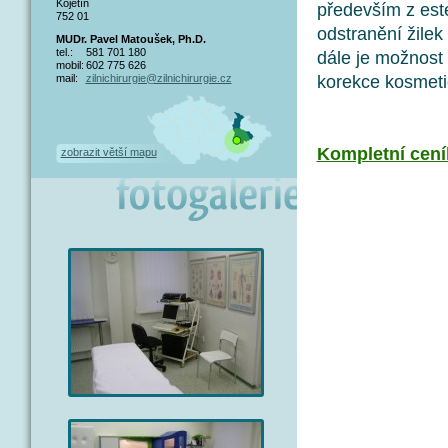
Kojetín
především z est
752 01
odstranění žilek
MUDr. Pavel Matoušek, Ph.D.
tel.:
581 701 180
dále je možnost
mobil:
602 775 626
korekce kosmeti
mail:
zilnichirurgie@zilnichirurgie.cz
Kompletní ceník
zobrazit větší mapu