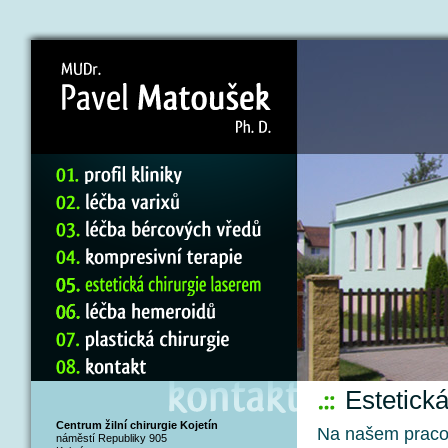
Estetická
Centrum žilní chirurgie Kojetín
Na našem pracov
náměstí Republiky 905