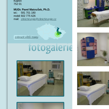
Kojetín
752 01
MUDr. Pavel Matoušek, Ph.D.
tel.:
581 701 180
mobil:
602 775 626
mail:
zilnichirurgie@zilnichirurgie.cz
zobrazit větší mapu