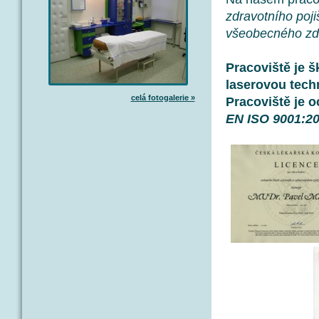
zdravotního poji
všeobecného zdr
Pracoviště je š
laserovou tech
celá fotogalerie »
Pracoviště je 
EN ISO 9001:2