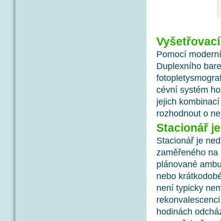
Vyšetřovac
Pomocí moderníc
Duplexního barev
fotopletysmograf
cévní systém hor
jejich kombinací
rozhodnout o ne
Stacionář j
Stacionář je ne
zaměřeného na c
plánované ambula
nebo krátkodobé 
není typicky nem
rekonvalescenci
hodinách odcház