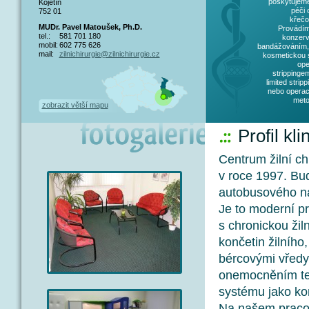
poskytujem
Kojetín
péči 
752 01
křečo
MUDr. Pavel Matoušek, Ph.D.
Provádím
tel.:
581 701 180
konzerv
mobil:
602 775 626
bandážováním,
mail:
zilnichirurgie@zilnichirurgie.cz
kosmetickou s
ope
strippinge
limited strip
nebo operac
meto
zobrazit větší mapu
Profil kli
Centrum žilní ch
v roce 1997. Bud
autobusového ná
Je to moderní p
s chronickou žil
končetin žilního
bércovými vředy 
onemocněním tep
systému jako kom
Na našem pracov