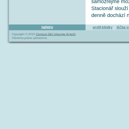
samozřejmě možn
Stacionář slouží 
denně dochází na
nahoru
profil kliniky
léčba v
Copyright © 2010
Centrum žilní chirurgie Kojetín
.
Všechna práva vyhrazena.