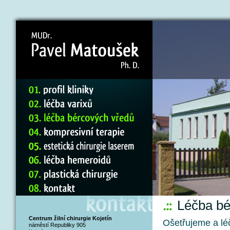
Léčba bé
Centrum žilní chirurgie Kojetín
Ošetřujeme a lé
náměstí Republiky 905