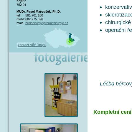
Kojetín
752 01
konzervati
MUDr. Pavel Matoušek, Ph.D.
sklerotizace
tel.:
581 701 180
mobil:
602 775 626
chirurgické
mail:
zilnichirurgie@zilnichirurgie.cz
operační ře
zobrazit větší mapu
Léčba bércový
Kompletní ceník