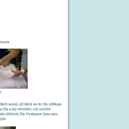
losure
m
ých varixů, při které se do žíly vstřikuje
y žíly a její zdrsnění, což umožní
seku křečové žíly. Postupem času jsou
nými.