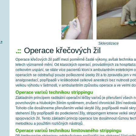
 »
Sklerotizace
Operace křečových žil
Operace křečových žil patří mezi poměrně časté výkony, avšak technika 
letech významně mění. Od klasických operací, prováděných za hospitaliz
celkovém uspání, se stále více pacientů kloní k ambulantním estetickým 
operacích se odstraňují pouze poškozené úseky žil a to zpravidla jen v mí
analgosedací, popřípadě v krátkodobé celkové anestezii bez nutnosti po
velkou výhodu v šetrnosti, v ambulantním způsobu operace a ve velmi d
Operace varixů technikou strippingu
Základním principem radikální operační léčby varixů je přerušení všech
povrchovým a hlubokým žilním systémem, zrušení chronické žilní nedostat
Tohoto cíle dosáhneme přerušením velké skryté žíly, popřípadě malé skryté
stehenní žíly popřípadě do podkolenní žíly, strippingem kmene velké skryté
spojovacích žil. Tento základní princip operace lze dosáhnout různou tec
metodikou a použitím rozličných nástrojů.
Operace varixů technikou limitovaného strippingu