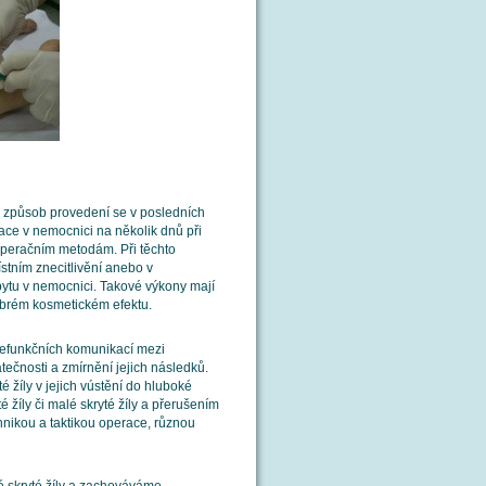
a způsob provedení se v posledních
ace v nemocnici na několik dnů při
operačním metodám. Při těchto
stním znecitlivění anebo v
bytu v nemocnici. Takové výkony mají
obrém kosmetickém efektu.
 nefunkčních komunikací mezi
ečnosti a zmírnění jejich následků.
 žíly v jejich vústění do hluboké
 žíly či malé skryté žíly a přerušením
hnikou a taktikou operace, různou