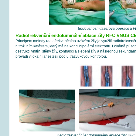
Endovenosní laserová operace EV
Radiofrekvenční endoluminální ablace žíly RFC VNUS Cl
Principem metody radiofrekvenčního uzávěru žíly je využití radiofrekvenč
nitrožilním katétrem, který má na konci bipolární elektrodu. Lokálně půso
destrukci vnitřní stěny žíly, kontrakci a slepení žíly a následnou sekundá
provádí v lokální anestezii pod ultrazvukovou kontrolou.
Radiofrekvenční endoluminální ablace žíly RF