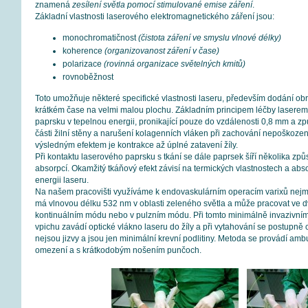
znamená
zesílení světla pomocí stimulované emise záření
.
Základní vlastnosti laserového elektromagnetického záření jsou:
monochromatičnost
(čistota záření ve smyslu vlnové délky)
koherence
(organizovanost záření v čase)
polarizace
(rovinná organizace světelných kmitů)
rovnoběžnost
Toto umožňuje některé specifické vlastnosti laseru, především dodání ob
krátkém čase na velmi malou plochu. Základním principem léčby laserem
paprsku v tepelnou energii, pronikající pouze do vzdálenosti 0,8 mm a způs
části žilní stěny a narušení kolagenních vláken při zachování nepoškoze
výsledným efektem je kontrakce až úplné zatavení žíly.
Při kontaktu laserového paprsku s tkání se dále paprsek šíří několika zp
absorpcí. Okamžitý tkáňový efekt závisí na termických vlastnostech a abs
energii laseru.
Na našem pracovišti využíváme k endovaskulárním operacím varixů nejmo
má vlnovou délku 532 nm v oblasti zeleného světla a může pracovat ve 
kontinuálním módu nebo v pulzním módu. Při tomto minimálně invazivním
vpichu zavádí optické vlákno laseru do žíly a při vytahování se postupně 
nejsou jizvy a jsou jen minimální krevní podlitiny. Metoda se provádí a
omezení a s krátkodobým nošením punčoch.