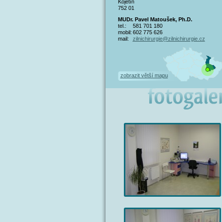
Kojetín
752 01
MUDr. Pavel Matoušek, Ph.D.
tel.:
581 701 180
mobil:
602 775 626
mail:
zilnichirurgie@zilnichirurgie.cz
zobrazit větší mapu