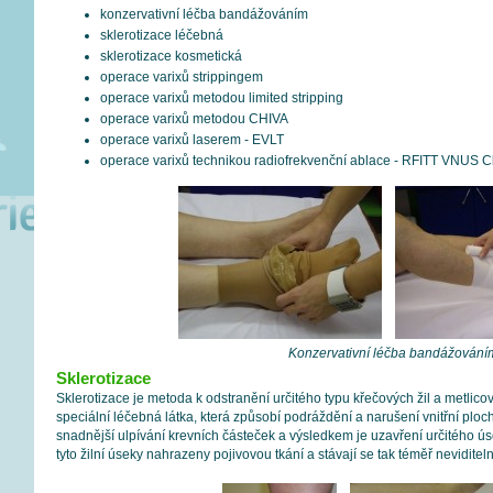
konzervativní léčba bandážováním
sklerotizace léčebná
sklerotizace kosmetická
operace varixů strippingem
operace varixů metodou limited stripping
operace varixů metodou CHIVA
operace varixů laserem - EVLT
operace varixů technikou radiofrekvenční ablace - RFITT VNUS C
Konzervativní léčba bandážování
Sklerotizace
Sklerotizace je metoda k odstranění určitého typu křečových žil a metlicovit
speciální léčebná látka, která způsobí podráždění a narušení vnitřní ploch
snadnější ulpívání krevních částeček a výsledkem je uzavření určitého ú
tyto žilní úseky nahrazeny pojivovou tkání a stávají se tak téměř neviditel