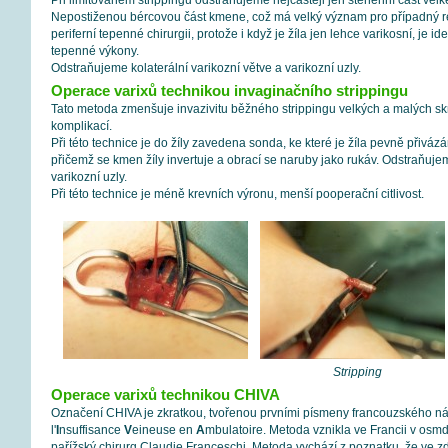
Při limitovaném strippingu odstraňujeme nejčastěji jen stehenní část velk
Nepostiženou bércovou část kmene, což má velký význam pro případný reko
periferní tepenné chirurgii, protože i když je žíla jen lehce varikosní, je 
tepenné výkony.
Odstraňujeme kolaterální varikozní větve a varikozní uzly.
Operace varixů technikou invaginačního strippingu
Tato metoda zmenšuje invazivitu běžného strippingu velkých a malých skry
komplikací.
Při této technice je do žíly zavedena sonda, ke které je žíla pevně přivá
přičemž se kmen žíly invertuje a obrací se naruby jako rukáv. Odstraňujem
varikozní uzly.
Při této technice je méně krevních výronu, menší pooperační citlivost.
Stripping
Operace varixů technikou CHIVA
Označení CHIVA je zkratkou, tvořenou prvními písmeny francouzského n
l'
I
nsuffisance
V
eineuse en
A
mbulatoire. Metoda vznikla ve Francii v osmd
pařížský chirurg Claudie Franceschi. Metoda vychází z poznatku, že ve z