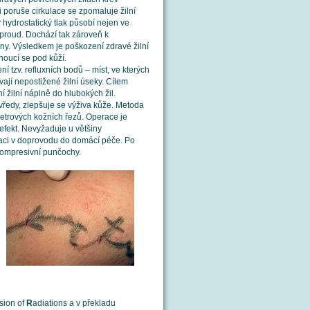
i poruše cirkulace se zpomaluje žilní
ý hydrostatický tlak působí nejen ve
 proud. Dochází tak zároveň k
y. Výsledkem je poškození zdravé žilní
inoucí se pod kůží.
 tzv. refluxních bodů – míst, ve kterých
ají nepostižené žilní úseky. Cílem
í žilní náplně do hlubokých žil.
e vředy, zlepšuje se výživa kůže. Metoda
metrových kožních řezů. Operace je
efekt. Nevyžaduje u většiny
aci v doprovodu do domácí péče. Po
 kompresivní punčochy.
sion of
R
adiations a v překladu