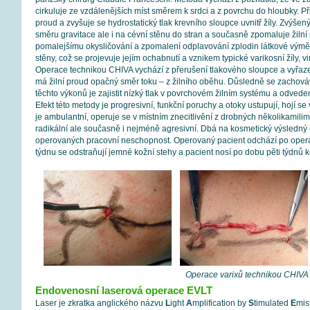
cirkuluje ze vzdálenějších míst směrem k srdci a z povrchu do hloubky. Př
proud a zvyšuje se hydrostatický tlak krevního sloupce uvnitř žíly. Zvýšen
směru gravitace ale i na cévní stěnu do stran a současně zpomaluje žilní
pomalejšímu okysličování a zpomalení odplavování zplodin látkové výměn
stěny, což se projevuje jejím ochabnutí a vznikem typické varikosní žíly, v
Operace technikou CHIVA vychází z přerušení tlakového sloupce a vyřazení
má žilní proud opačný směr toku – z žilního oběhu. Důsledně se zachováv
těchto výkonů je zajistit nízký tlak v povrchovém žilním systému a odveden
Efekt této metody je progresivní, funkční poruchy a otoky ustupují, hojí s
je ambulantní, operuje se v místním znecitlivění z drobných několikamili
radikální ale současně i nejméně agresivní. Dbá na kosmetický výsledný 
operovaných pracovní neschopnost. Operovaný pacient odchází po oper
týdnu se odstraňují jemné kožní stehy a pacient nosí po dobu pěti týdnů
Operace varixů technikou CHIVA
Endovenosní laserová operace EVLT
Laser je zkratka anglického názvu
L
ight
A
mplification by
S
timulated
E
mis