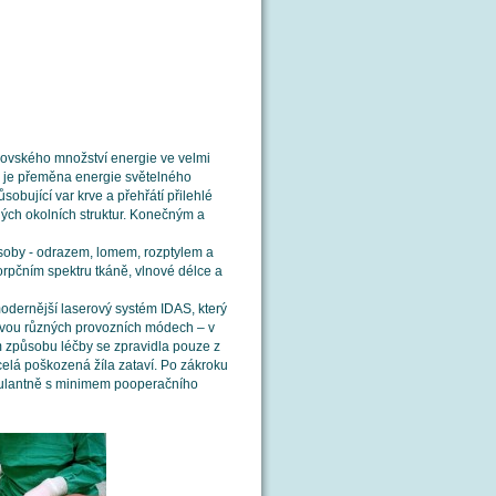
rovského množství energie ve velmi
 je přeměna energie světelného
obující var krve a přehřátí přilehlé
ných okolních struktur. Konečným a
ůsoby - odrazem, lomem, rozptylem a
orpčním spektru tkáně, vlnové délce a
dernější laserový systém IDAS, který
dvou různých provozních módech – v
 způsobu léčby se zpravidla pouze z
celá poškozená žíla zataví. Po zákroku
mbulantně s minimem pooperačního