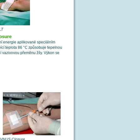
LT
osure
ní energie aplikované speciálním
bící teplota 86 °C způsobuje tepelnou
rní vazivovou přeměnu žíly. Výkon se
C VNUS Closure