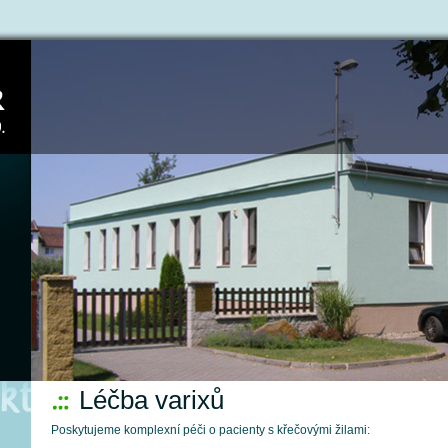
Léčba varixů
Poskytujeme komplexní péči o pacienty s křečovými žilami: