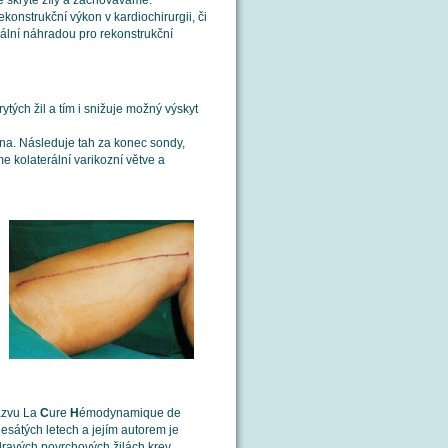
é skryté žíly a zachováváme.
nstrukční výkon v kardiochirurgii, či
ideální náhradou pro rekonstrukční
tých žil a tím i snižuje možný výskyt
zána. Následuje tah za konec sondy,
e kolaterální varikozní větve a
ázvu La
C
ure
H
émodynamique de
esátých letech a jejím autorem je
dravých povrchových žilách krev